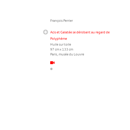
François Perrier
Acis et Galatée se dérobant au regard de
Polyphème
Huile sur toile
97 cm x 133 cm
Paris, musée du Louvre
©